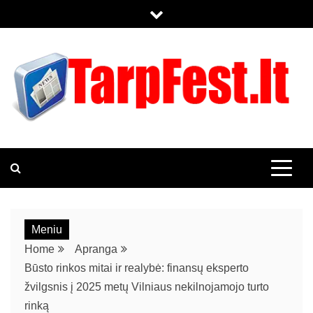
TARPFEST.LT
KOL KAS TIK DAR VIENAS WORDPRESS TINKLALAPIS
Meniu
Home
Apranga
Būsto rinkos mitai ir realybė: finansų eksperto
žvilgsnis į 2025 metų Vilniaus nekilnojamojo turto
rinką