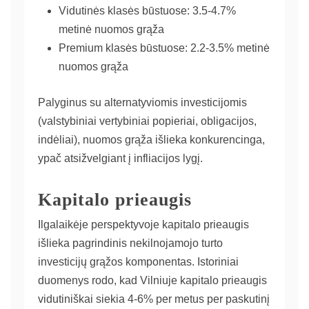
Vidutinės klasės būstuose: 3.5-4.7%
metinė nuomos grąža
Premium klasės būstuose: 2.2-3.5% metinė
nuomos grąža
Palyginus su alternatyviomis investicijomis
(valstybiniai vertybiniai popieriai, obligacijos,
indėliai), nuomos grąža išlieka konkurencinga,
ypač atsižvelgiant į infliacijos lygį.
Kapitalo prieaugis
Ilgalaikėje perspektyvoje kapitalo prieaugis
išlieka pagrindinis nekilnojamojo turto
investicijų grąžos komponentas. Istoriniai
duomenys rodo, kad Vilniuje kapitalo prieaugis
vidutiniškai siekia 4-6% per metus per paskutinį