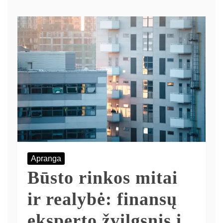
Apranga
Būsto rinkos mitai
ir realybė: finansų
eksperto žvilgsnis į