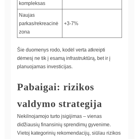
kompleksas
Naujas
parkas/rekreacinė
+3-7%
zona
Šie duomenys rodo, kodėl verta atkreipti
dėmesį ne tik į esamą infrastruktūrą, bet ir į
planuojamas investicijas.
Pabaigai: rizikos
valdymo strategija
Nekilnojamojo turto įsigijimas – vienas
didžiausių finansinių sprendimų gyvenime.
Vietoj kategorinių rekomendacijų, siūlau rizikos