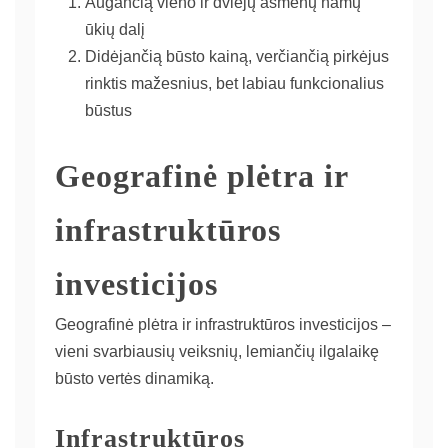
Augančią vieno ir dviejų asmenų namų
ūkių dalį
Didėjančią būsto kainą, verčiančią pirkėjus
rinktis mažesnius, bet labiau funkcionalius
būstus
Geografinė plėtra ir
infrastruktūros
investicijos
Geografinė plėtra ir infrastruktūros investicijos –
vieni svarbiausių veiksnių, lemiančių ilgalaikę
būsto vertės dinamiką.
Infrastruktūros