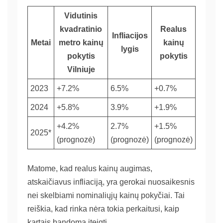
Vidutinis
kvadratinio
Realus
Infliacijos
Metai
metro kainų
kainų
lygis
pokytis
pokytis
Vilniuje
2023
+7.2%
6.5%
+0.7%
2024
+5.8%
3.9%
+1.9%
+4.2%
2.7%
+1.5%
2025*
(prognozė)
(prognozė)
(prognozė)
Matome, kad realus kainų augimas,
atskaičiavus infliaciją, yra gerokai nuosaikesnis
nei skelbiami nominaliųjų kainų pokyčiai. Tai
reiškia, kad rinka nėra tokia perkaitusi, kaip
kartais bandoma įteigti.