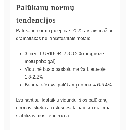
Palūkanų normų
tendencijos
Palūkanų normų judėjimas 2025-aisiais mažiau
dramatiškas nei ankstesniais metais:
3 mėn. EURIBOR: 2.8-3.2% (prognozė
metų pabaigai)
Vidutinė būsto paskolų marža Lietuvoje:
1.8-2.2%
Bendra efektyvi palūkanų norma: 4.6-5.4%
Lyginant su ilgalaikiu vidurkiu, šios palūkanų
normos išlieka aukštesnės, tačiau jau matoma
stabilizavimosi tendencija.