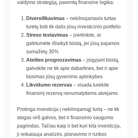
valdymo strategiją, paremtą finansine logika:
Diversifikavimas
– nekilnojamasis turtas
turėtų būti tik dalis jūsų investicinio portfelio
Streso testavimas
– įvertinkite, ar
galėtumėte išlaikyti būstą, jei jūsų pajamos
sumažėtų 30%
Ateities prognozavimas
– įsigyjant būstą,
galvokite ne tik apie dabartines, bet ir apie
būsimas jūsų gyvenimo aplinkybes
Likvidumo rezervas
– visada turėkite
finansinį rezervą nenumatytiems atvejams
Protinga investicija į nekilnojamąjį turtą – ne tik
stogas virš galvos, bet ir finansinio saugumo
pagrindas. Tačiau kaip ir bet kuri kita investicija,
ji reikalauja analizės, planavimo ir rizikos