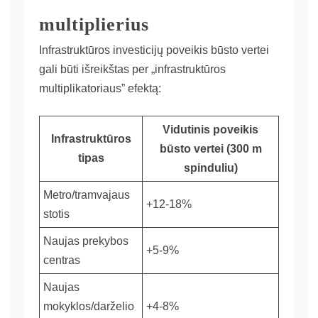
multiplierius
Infrastruktūros investicijų poveikis būsto vertei
gali būti išreikštas per „infrastruktūros
multiplikatoriaus” efektą:
Vidutinis poveikis
Infrastruktūros
būsto vertei (300 m
tipas
spinduliu)
Metro/tramvajaus
+12-18%
stotis
Naujas prekybos
+5-9%
centras
Naujas
mokyklos/darželio
+4-8%