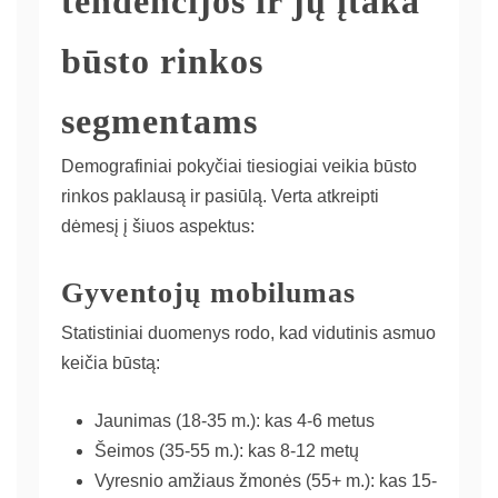
tendencijos ir jų įtaka
būsto rinkos
segmentams
Demografiniai pokyčiai tiesiogiai veikia būsto
rinkos paklausą ir pasiūlą. Verta atkreipti
dėmesį į šiuos aspektus:
Gyventojų mobilumas
Statistiniai duomenys rodo, kad vidutinis asmuo
keičia būstą:
Jaunimas (18-35 m.): kas 4-6 metus
Šeimos (35-55 m.): kas 8-12 metų
Vyresnio amžiaus žmonės (55+ m.): kas 15-