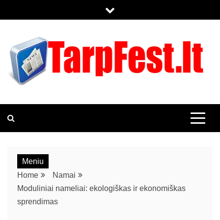
TARPFEST.LT
KOL KAS TIK DAR VIENAS WORDPRESS TINKLALAPIS
Meniu
Home
Namai
Moduliniai nameliai: ekologiškas ir ekonomiškas
sprendimas