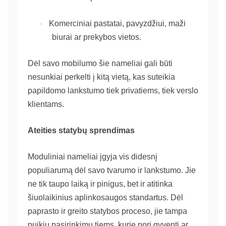
Komerciniai pastatai, pavyzdžiui, maži
·
biurai ar prekybos vietos.
Dėl savo mobilumo šie nameliai gali būti
nesunkiai perkelti į kitą vietą, kas suteikia
papildomo lankstumo tiek privatiems, tiek verslo
klientams.
Ateities statybų sprendimas
Moduliniai nameliai įgyja vis didesnį
populiarumą dėl savo tvarumo ir lankstumo. Jie
ne tik taupo laiką ir pinigus, bet ir atitinka
šiuolaikinius aplinkosaugos standartus. Dėl
paprasto ir greito statybos proceso, jie tampa
puikiu pasirinkimu tiems, kurie nori gyventi ar