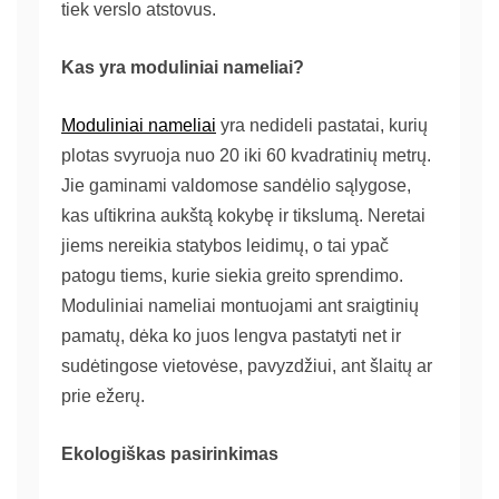
tiek verslo atstovus.
Kas yra moduliniai nameliai?
Moduliniai nameliai
yra nedideli pastatai, kurių
plotas svyruoja nuo 20 iki 60 kvadratinių metrų.
Jie gaminami valdomose sandėlio sąlygose,
kas uſtikrina aukštą kokybę ir tikslumą. Neretai
jiems nereikia statybos leidimų, o tai ypač
patogu tiems, kurie siekia greito sprendimo.
Moduliniai nameliai montuojami ant sraigtinių
pamatų, dėka ko juos lengva pastatyti net ir
sudėtingose vietovėse, pavyzdžiui, ant šlaitų ar
prie ežerų.
Ekologiškas pasirinkimas