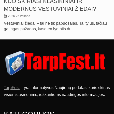
KUO SKIRIASI KLASIKINIAI IR
MODERNŪS VESTUVINIAI ŽIEDAI?
2026 25 vasario
Vestuviniai žiedai – tai ne tik papuošalas. Tai tylus, tačiau
galingas pažadas, kasdien lydintis du…
TarpFest
– yra informatyvus Naujienų portalas, kuris skirtas
visiems asmenims, ieškantiems naudingos informacijos.