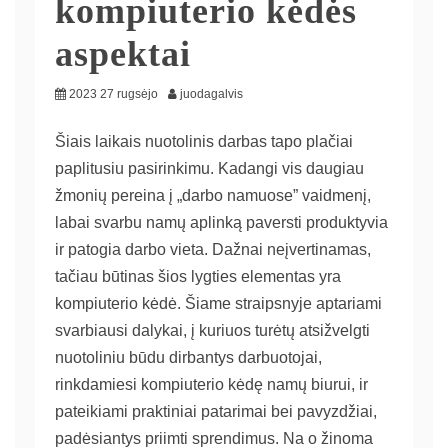
kompiuterio kėdės
aspektai
2023 27 rugsėjo
juodagalvis
Šiais laikais nuotolinis darbas tapo plačiai
paplitusiu pasirinkimu. Kadangi vis daugiau
žmonių pereina į „darbo namuose” vaidmenį,
labai svarbu namų aplinką paversti produktyvia
ir patogia darbo vieta. Dažnai neįvertinamas,
tačiau būtinas šios lygties elementas yra
kompiuterio kėdė. Šiame straipsnyje aptariami
svarbiausi dalykai, į kuriuos turėtų atsižvelgti
nuotoliniu būdu dirbantys darbuotojai,
rinkdamiesi kompiuterio kėdę namų biurui, ir
pateikiami praktiniai patarimai bei pavyzdžiai,
padėsiantys priimti sprendimus. Na o žinoma