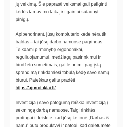
jų veikimą. Šie paprasti veiksmai gali pailginti
kėdės tarnavimo laiką ir ilgainiui sutaupyti
pinigų.
Apibendrinant, jūsų kompiuterio kėdė nėra tik
baldas – tai jūsų darbo namuose pagrindas.
Teikdami pirmenybę ergonomikai,
reguliuojamumui, medžiagų pasirinkimui ir
biudžeto sumetimais, galite priimti pagrįstą
sprendimą rinkdamiesi tobulą kėdę savo namų
biurui. Paieškas galite pradėti
https://ajproduktai.lt/
Investicija į savo patogumą reiškia investiciją į
sėkmingą darbą namuose. Taigi rinkitės
protingai ir leiskite, kad jūsų kelionė „Darbas iš
namų” būtų produktyvi ir patogi, kad galėtumėte