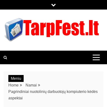
TARPFEST.LT
KOL KAS TIK DAR VIENAS WORDPRESS TINKLALAPIS
Meniu
Home
Namai
Pagrindiniai nuotolinių darbuotojų kompiuterio kėdės
aspektai