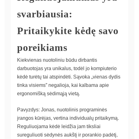
svarbiausia:
Pritaikykite kėdę savo
poreikiams
Kiekvienas nuotoliniu būdu dirbantis
darbuotojas yra unikalus, todėl jo kompiuterio
kėdė turėtų tai atspindėti. Sąvoka „vienas dydis
tinka visiems” negalioja, kai kalbama apie
ergonomišką sėdimąją vietą.
Pavyzdys: Jonas, nuotolinis programinės
įrangos kūrėjas, vertina individualų pritaikymą.
Reguliuojama kėdė leidžia jam tiksliai
sureguliuoti sėdynės aukštį ir porankio padėtį,