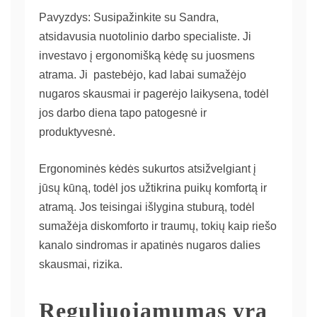
Pavyzdys: Susipažinkite su Sandra,
atsidavusia nuotolinio darbo specialiste. Ji
investavo į ergonomišką kėdę su juosmens
atrama. Ji pastebėjo, kad labai sumažėjo
nugaros skausmai ir pagerėjo laikysena, todėl
jos darbo diena tapo patogesnė ir
produktyvesnė.
Ergonominės kėdės sukurtos atsižvelgiant į
jūsų kūną, todėl jos užtikrina puikų komfortą ir
atramą. Jos teisingai išlygina stuburą, todėl
sumažėja diskomforto ir traumų, tokių kaip riešo
kanalo sindromas ir apatinės nugaros dalies
skausmai, rizika.
Reguliuojamumas yra