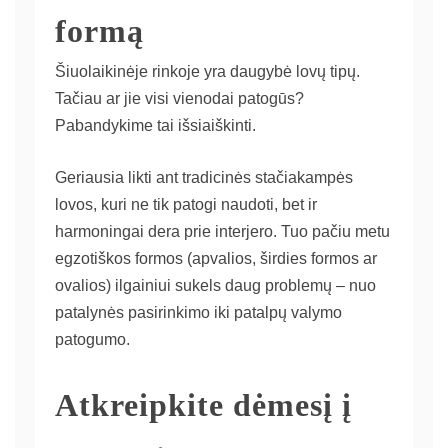
formą
Šiuolaikinėje rinkoje yra daugybė lovų tipų.
Tačiau ar jie visi vienodai patogūs?
Pabandykime tai išsiaiškinti.
Geriausia likti ant tradicinės stačiakampės
lovos, kuri ne tik patogi naudoti, bet ir
harmoningai dera prie interjero. Tuo pačiu metu
egzotiškos formos (apvalios, širdies formos ar
ovalios) ilgainiui sukels daug problemų – nuo ​​
patalynės pasirinkimo iki patalpų valymo
patogumo.
Atkreipkite dėmesį į