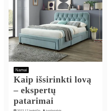
Namai
Kaip išsirinkti lovą
– ekspertų
patarimai
2022 17 lapkričio
juodagalvis