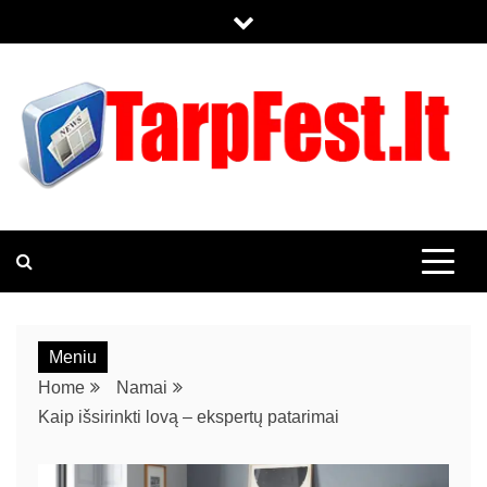
TARPFEST.LT
KOL KAS TIK DAR VIENAS WORDPRESS TINKLALAPIS
Meniu
Home
Namai
Kaip išsirinkti lovą – ekspertų patarimai