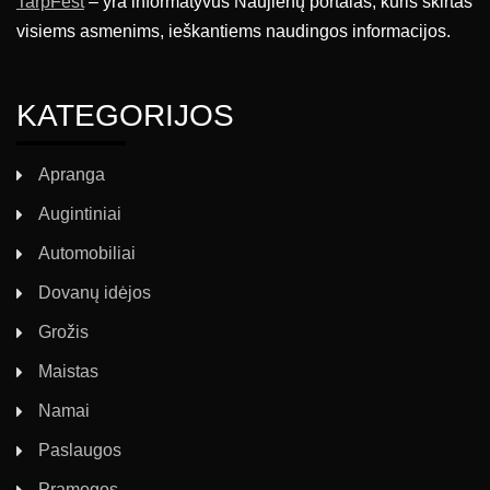
TarpFest
– yra informatyvus Naujienų portalas, kuris skirtas
visiems asmenims, ieškantiems naudingos informacijos.
KATEGORIJOS
Apranga
Augintiniai
Automobiliai
Dovanų idėjos
Grožis
Maistas
Namai
Paslaugos
Pramogos