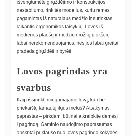
išvengtumėte girgždėjimo ir konstrukcijos
nestabilumo, rinkitės modelius, kurių rėmas
pagamintas iš natūralaus medžio ir surinktas
laikantis ergonomikos taisyklių. Lovos iš
medienos plaušų ir medžio drožlių plokščių
labai nerekomenduojamos, nes jos labai greitai
pradeda girgždėti ir byrėti.
Lovos pagrindas yra
svarbus
Kaip išsirinkti miegamajame lovą, kuri be
priekaištų tarnautų ilgus metus? Atsakymas
paprastas – pirkdami būtinai atkreipkite dėmesį
į pagrindą. Gaminio naudojimo paprastumas
apskritai priklauso nuo lovos pagrindo kokybės.