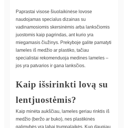
Paprastai visose šiuolaikinėse lovose
naudojamas specialus dizainas su
vadinamosiomis skersinėmis arba lanksčiomis
juostomis kaip pagrindas, ant kurio yra
miegamasis čiužinys. Prekyboje galite pamatyti
lameles iš medžio ar plastiko, tačiau
specialistai rekomenduoja medines lameles –
jos yra patvarios ir gana lanksčios.
Kaip išsirinkti lovą su
lentjuostėmis?
Kaip minėta aukščiau, lameles geriau rinktis iš
medžio (beržo ar buko), nes plastikinės
galimybės yra labai trumpalaikės. Kuo daugiau