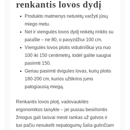
renkantis lovos dydį
Produkto matmenys neturėtų varžyti jūsų
miego metu.
Net ir viengulės lovos dydį reikėtų rinktis su
parašte – ne 80, o pavyzdžiui 100 cm.
Viengulės lovos plotis vidutiniškai yra nuo
100 iki 150 centimetrų, todėl galite saugiai
pasiimti 150.
Geriau pasiimti dvigules lovas, kurių plotis
180-200 cm, kurios užtikrins jums
patogiausią miegą.
Renkantis lovos plotį, vadovaukitės
ergonomikos taisykle – jei pusiau besiilsintis
žmogus gali laisvai mesti rankas už galvos ir
tuo pačiu nesukelti nepatogumų šalia gulinčiam