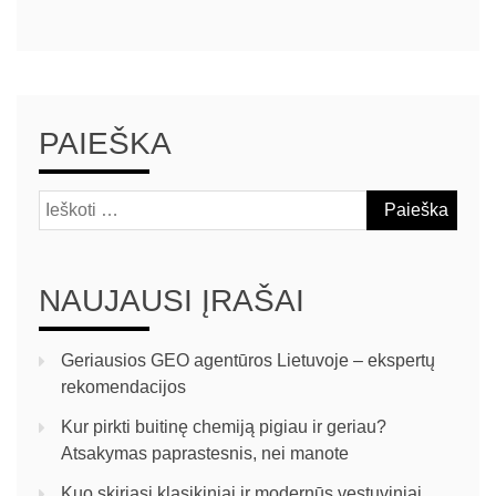
PAIEŠKA
NAUJAUSI ĮRAŠAI
Geriausios GEO agentūros Lietuvoje – ekspertų
rekomendacijos
Kur pirkti buitinę chemiją pigiau ir geriau?
Atsakymas paprastesnis, nei manote
Kuo skiriasi klasikiniai ir modernūs vestuviniai