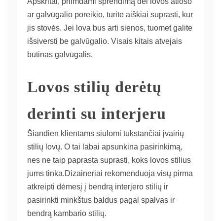
Apskritai, priimdami sprendimą dėl lovos atlošo
ar galvūgalio poreikio, turite aiškiai suprasti, kur
jis stovės. Jei lova bus arti sienos, tuomet galite
išsiversti be galvūgalio. Visais kitais atvejais
būtinas galvūgalis.
Lovos stilių derėtų
derinti su interjeru
Šiandien klientams siūlomi tūkstančiai įvairių
stilių lovų. O tai labai apsunkina pasirinkimą,
nes ne taip paprasta suprasti, koks lovos stilius
jums tinka.Dizaineriai rekomenduoja visų pirma
atkreipti dėmesį į bendrą interjero stilių ir
pasirinkti minkštus baldus pagal spalvas ir
bendrą kambario stilių.