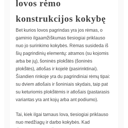
lovos rėmo
konstrukcijos kokybę
Bet kurios lovos pagrindas yra jos rėmas, o
gaminio ilgaamžiškumas tiesiogiai priklauso
nuo jo surinkimo kokybės. Rėmas susideda iš
šių pagrindinių elementų: atramos (su kojomis
arba be jų), šoninės plokštės (šoninės
plokštės), atlošas ir kojelė (pasirinktinai).
Šiandien rinkoje yra du pagrindiniai rėmų tipai:
su dviem atlošais ir šoniniais skydais, taip pat
su keturiomis plokštėmis ir atlošais (pastarasis
variantas yra ant kojų arba ant podiumo).
Tai, kiek ilgai tarnaus lova, tiesiogiai priklauso
nuo medžiagų ir darbo kokybės. Kad