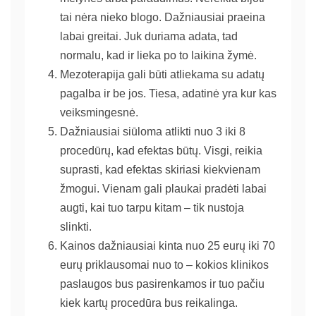
tai nėra nieko blogo. Dažniausiai praeina
labai greitai. Juk duriama adata, tad
normalu, kad ir lieka po to laikina žymė.
Mezoterapija gali būti atliekama su adatų
pagalba ir be jos. Tiesa, adatinė yra kur kas
veiksmingesnė.
Dažniausiai siūloma atlikti nuo 3 iki 8
procedūrų, kad efektas būtų. Visgi, reikia
suprasti, kad efektas skiriasi kiekvienam
žmogui. Vienam gali plaukai pradėti labai
augti, kai tuo tarpu kitam – tik nustoja
slinkti.
Kainos dažniausiai kinta nuo 25 eurų iki 70
eurų priklausomai nuo to – kokios klinikos
paslaugos bus pasirenkamos ir tuo pačiu
kiek kartų procedūra bus reikalinga.