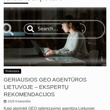
Rinkodara
GERIAUSIOS GEO AGENTŪROS
LIETUVOJE – EKSPERTŲ
REKOMENDACIJOS
2026 9 balandžio
Kaip atsirinkti GEO optimizavimo agentūrą Lietuvoje: