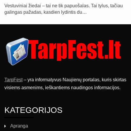
Vestuviniai žiedai – tai ne tik papuošalas. Tai tylus, tačiau
galingas pažadas, kasdien lydintis du…
TarpFest
– yra informatyvus Naujienų portalas, kuris skirtas
visiems asmenims, ieškantiems naudingos informacijos.
KATEGORIJOS
Apranga