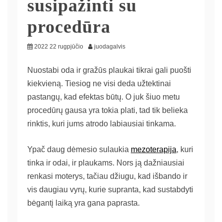
susipažinti su
procedūra
2022 22 rugpjūčio
juodagalvis
Nuostabi oda ir gražūs plaukai tikrai gali puošti
kiekvieną. Tiesiog ne visi deda užtektinai
pastangų, kad efektas būtų. O juk šiuo metu
procedūrų gausa yra tokia plati, tad tik belieka
rinktis, kuri jums atrodo labiausiai tinkama.
Ypač daug dėmesio sulaukia
mezoterapija
, kuri
tinka ir odai, ir plaukams. Nors ją dažniausiai
renkasi moterys, tačiau džiugu, kad išbando ir
vis daugiau vyrų, kurie supranta, kad sustabdyti
bėgantį laiką yra gana paprasta.