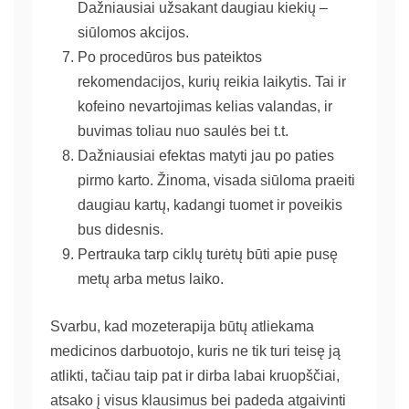
Dažniausiai užsakant daugiau kiekių –
siūlomos akcijos.
Po procedūros bus pateiktos
rekomendacijos, kurių reikia laikytis. Tai ir
kofeino nevartojimas kelias valandas, ir
buvimas toliau nuo saulės bei t.t.
Dažniausiai efektas matyti jau po paties
pirmo karto. Žinoma, visada siūloma praeiti
daugiau kartų, kadangi tuomet ir poveikis
bus didesnis.
Pertrauka tarp ciklų turėtų būti apie pusę
metų arba metus laiko.
Svarbu, kad mozeterapija būtų atliekama
medicinos darbuotojo, kuris ne tik turi teisę ją
atlikti, tačiau taip pat ir dirba labai kruopščiai,
atsako į visus klausimus bei padeda atgaivinti