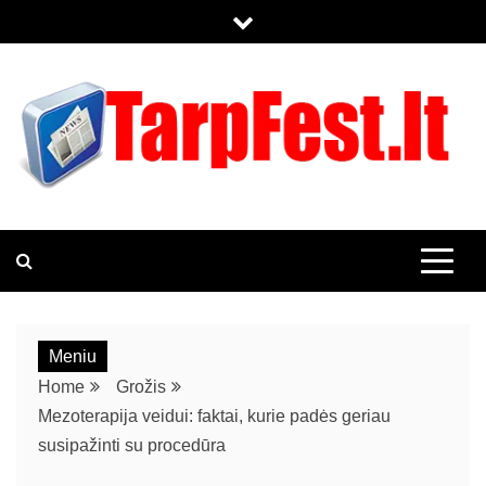
TARPFEST.LT
KOL KAS TIK DAR VIENAS WORDPRESS TINKLALAPIS
Meniu
Home
Grožis
Mezoterapija veidui: faktai, kurie padės geriau
susipažinti su procedūra