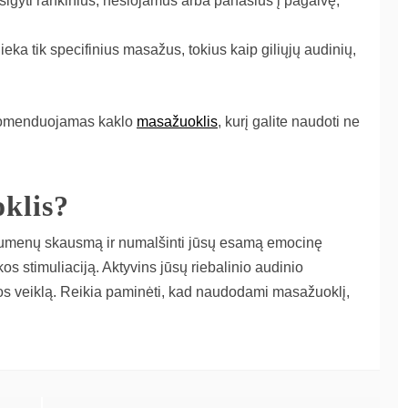
igyti rankinius, nešiojamus arba panašius į pagalvę,
ieka tik specifinius masažus, tokius kaip giliųjų audinių,
komenduojamas kaklo
masažuoklis
, kurį galite naudoti ne
klis?
raumenų skausmą ir numalšinti jūsų esamą emocinę
os stimuliaciją. Aktyvins jūsų riebalinio audinio
temos veiklą. Reikia paminėti, kad naudodami masažuoklį,