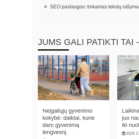
SEO paslaugos: tinkamas tekstų rašyma
JUMS GALI PATIKTI TAI -
Neįgaliųjų gyvenimo
Laikin
kokybė: daiktai, kurie
juo nau
daro gyvenimą
iki nuo
lengvesnį.
2025 17