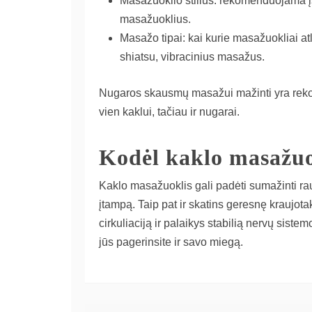
Masažuoklio stilius: rekomenduojama įs
masažuoklius.
Masažo tipai: kai kurie masažuokliai atl
shiatsu, vibracinius masažus.
Nugaros skausmų masažui mažinti yra re
vien kaklui, tačiau ir nugarai.
Kodėl kaklo masažuo
Kaklo masažuoklis gali padėti sumažinti 
įtampą. Taip pat ir skatins geresnę kraujotak
cirkuliaciją ir palaikys stabilią nervų sis
jūs pagerinsite ir savo miegą.