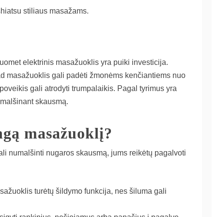
shiatsu stiliaus masažams.
met elektrinis masažuoklis yra puiki investicija.
, kad masažuoklis gali padėti žmonėms kenčiantiems nuo
oveikis gali atrodyti trumpalaikis. Pagal tyrimus yra
i malšinant skausmą.
ingą masažuoklį?
ali numalšinti nugaros skausmą, jums reikėtų pagalvoti
sažuoklis turėtų šildymo funkcija, nes šiluma gali