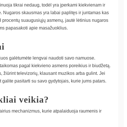
inuoja tikrai nedaug, todėl yra įperkami kiekvienam ir
 Nugaros skausmas yra labai paplitęs ir juntamas kas
 procentų suaugusiųjų asmenų, jautė lėtinius nugaros
ms papasakoti apie masažuoklius.
i
d juos galėtumėte lengvai naudoti savo namuose.
itaikomas pagal kiekvieno asmens poreikius ir biudžetą.
 žiūrint televizorių, klausant muzikos arba gulint. Jei
alite pasitarti su savo gydytojais, kurie jums patars.
liai veikia?
rius mechanizmus, kurie atpalaiduoja raumenis ir