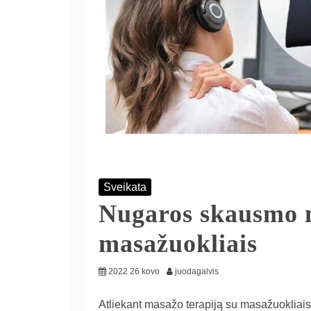
Sveikata
Nugaros skausmo 
masažuokliais
2022 26 kovo
juodagalvis
Atliekant masažo terapiją su masažuokliais, 