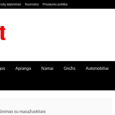
odų talpinimas
Nuorodos
Privatumo politika
ORDPRESS TINKLALAPIS
gos
Apranga
Namai
Grožis
Automobiliai
inimas su masažuokliais