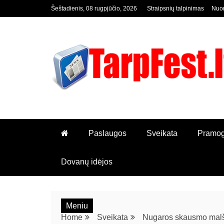
Šeštadienis, 08 rugpjūčio, 2026
Straipsnių talpinimas
Nuor
KOL KAS TIK DAR VIENAS W
TARPFEST.LT
Paslaugos
Sveikata
Pramo
Dovanų idėjos
Meniu
Home
Sveikata
Nugaros skausmo malš