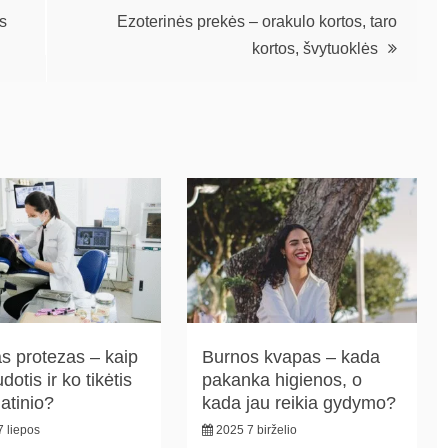
s
Ezoterinės prekės – orakulo kortos, taro
kortos, švytuoklės
as protezas – kaip
Burnos kvapas – kada
dotis ir ko tikėtis
pakanka higienos, o
latinio?
kada jau reikia gydymo?
 liepos
2025 7 birželio