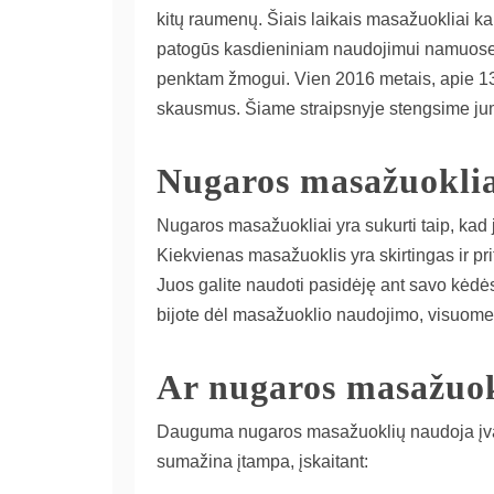
kitų raumenų. Šiais laikais masažuokliai ka
patogūs kasdieniniam naudojimui namuose.
penktam žmogui. Vien 2016 metais, apie 13
skausmus. Šiame straipsnyje stengsime ju
Nugaros masažuoklia
Nugaros masažuokliai yra sukurti taip, ka
Kiekvienas masažuoklis yra skirtingas ir pr
Juos galite naudoti pasidėję ant savo kėdės,
bijote dėl masažuoklio naudojimo, visuomet g
Ar nugaros masažuok
Dauguma nugaros masažuoklių naudoja įvai
sumažina įtampa, įskaitant: