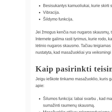
Besisukantys kamuoliukai, kurie skirti 
Vibracija.
Šildymo funkcija.
Jei žmogus kenčia nuo nugaros skausmų, tuo
Internete galima rasti tyrimus, kurie rodo
lėtinio nugaros skausmo. Tačiau teigiamas p
nustatyta, kad masažuokliai yra veiksming
Kaip pasirinkti teis
Jeigu ieškote tinkamo masažuoklio, kuris g
apie:
Šilumos funkcija: labai svarbu , kad ma
sumažinti raumenų skausmą.