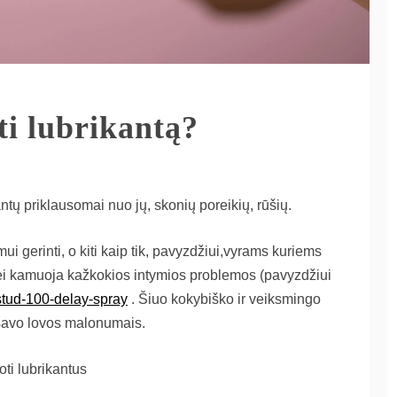
ti lubrikantą?
antų priklausomai nuo jų, skonių poreikių, rūšių.
imui gerinti, o kiti kaip tik, pavyzdžiui,vyrams kuriems
r jei kamuoja kažkokios intymios problemos (pavyzdžiui
stud-100-delay-spray
. Šiuo kokybiško ir veiksmingo
 savo lovos malonumais.
oti lubrikantus