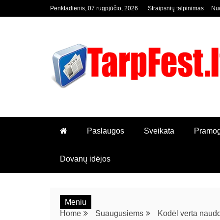
Penktadienis, 07 rugpjūčio, 2026
Straipsnių talpinimas
Nuo
KOL KAS TIK DAR VIENAS W
TARPFEST.LT
Paslaugos
Sveikata
Pramo
Dovanų idėjos
Meniu
Home
Suaugusiems
Kodėl verta naudo