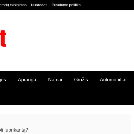
rodų talpinimas
Nuorodos
Privatumo politika
ORDPRESS TINKLALAPIS
gos
Apranga
Namai
Grožis
Automobiliai
ti lubrikantą?