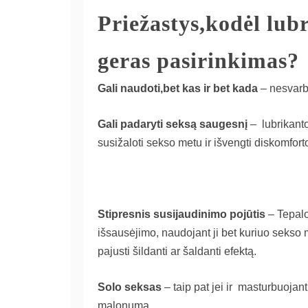
Priežastys,kodėl lub
geras pasirinkimas?
Gali naudoti,bet kas ir bet kada
– nesvarb
Gali padaryti seksą saugesnį
– lubrikanto
susižaloti sekso metu ir išvengti diskomfort
Stipresnis susijaudinimo pojūtis
– Tepalo
išsausėjimo, naudojant ji bet kuriuo sekso m
pajusti šildanti ar šaldanti efektą.
Solo seksas
– taip pat jei ir masturbuojan
malonumą.