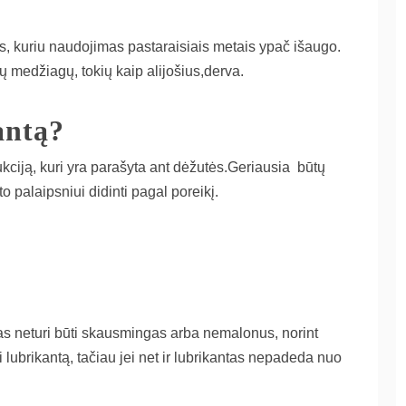
tus, kuriu naudojimas pastaraisiais metais ypač išaugo.
ių medžiagų, tokių kaip alijošius,derva.
antą?
rukciją, kuri yra parašyta ant dėžutės.Geriausia būtų
o palaipsniui didinti pagal poreikį.
sas neturi būti skausmingas arba nemalonus, norint
ubrikantą, tačiau jei net ir lubrikantas nepadeda nuo