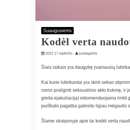
Suaugusiems
Kodėl verta naudo
2022 17 lapkričio
juodagalvis
Šiais laikais yra daugybę įvairiausių lubrik
Kai kurie lubrikantai yra skirti sekso stiprin
norisi prailginti seksualinio akto trukmę, i
greita ejakuliacija) rekomenduojama rinkti
purškalo pagalba galėsite ilgiau mėgautis
Šiame straipsnyje apie tai kodėl verta naud