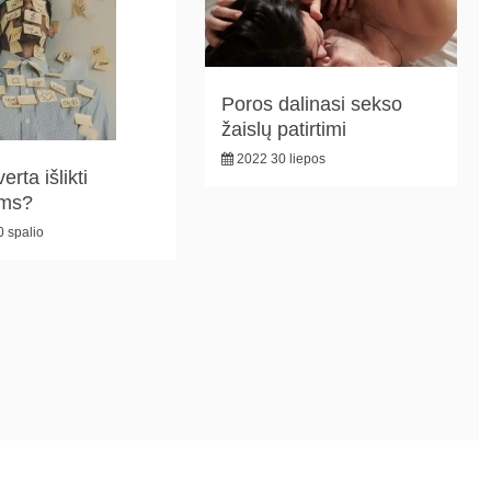
Poros dalinasi sekso
žaislų patirtimi
2022 30 liepos
erta išlikti
ems?
 spalio