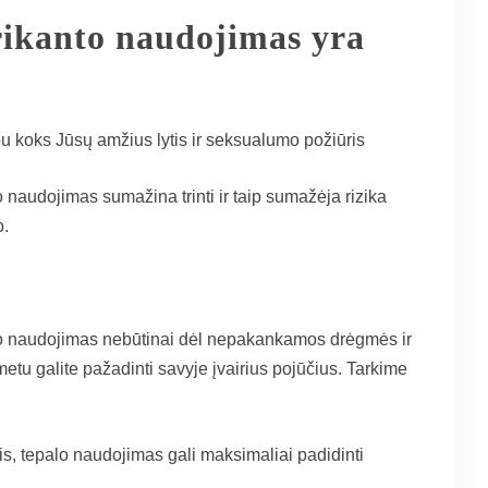
rikanto naudojimas yra
u koks Jūsų amžius lytis ir seksualumo požiūris
 naudojimas sumažina trinti ir taip sumažėja rizika
o.
 naudojimas nebūtinai dėl nepakankamos drėgmės ir
etu galite pažadinti savyje įvairius pojūčius. Tarkime
tis, tepalo naudojimas gali maksimaliai padidinti