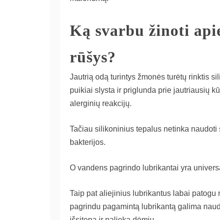
Ką svarbu žinoti api
rūšys?
Jautrią odą turintys žmonės turėtų rinktis si
puikiai slysta ir priglunda prie jautriausių k
alerginių reakcijų.
Tačiau silikoninius tepalus netinka naudoti s
bakterijos.
O vandens pagrindo lubrikantai yra universa
Taip pat aliejinius lubrikantus labai patogu
pagrindu pagamintą lubrikantą galima naudo
išsitepa ir palieką dėmių.