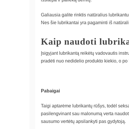
Galiausia galite rinktis natūralius lubrikan
Nes šie lubrikantai yra pagaminti iš natūral
Kaip naudoti lubrik
Įsigyjant lubrikantą reikėtų vadovautis inst
pradėti nuo nedidelio produkto kiekio, o po t
Pabaigai
Taigi aptarėme lubrikantų rūšys, todėl sek
pasilengvinant sau malonumą verta naudoti l
sausumo vertėtų apsilankyti pas gydytoją.