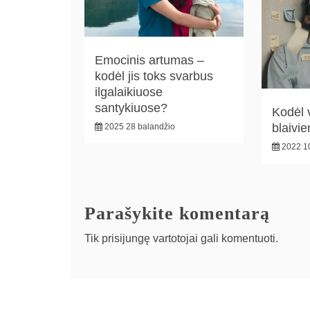
Emocinis artumas –
kodėl jis toks svarbus
ilgalaikiuose
santykiuose?
Kodėl v
blaivi
2025 28 balandžio
2022 10
Parašykite komentarą
Tik
prisijungę
vartotojai gali komentuoti.