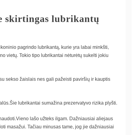
e skirtingas lubrikantų
likoninio pagrindo lubrikantą, kurie yra labai minkšti,
ūno vietų. Tokio tipo lubrikantai nėturėtų sukelti jokiu
u sekso žaislais nes gali pažeisti paviršių ir kauptis
lūs.Šie lubrikantai sumažina prezervatyvo rizika plyšti.
 naudoti.Vieno lašo užteks ilgam. Dažniausiai aliejaus
ti masažui. Tačiau minusas tame, jog jie dažniausiai